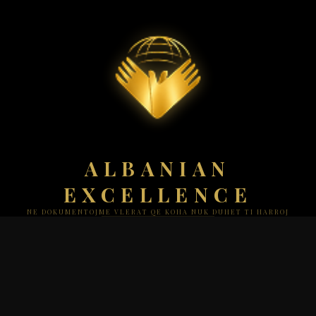
ALBANIAN
EXCELLENCE
NE DOKUMENTOJME VLERAT QE KOHA NUK DUHET TI HARROJ