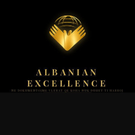
ALBANIAN
EXCELLENCE
NE DOKUMENTOJME VLERAT QE KOHA NUK DUHET TI HARROJ