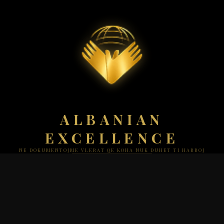
ALBANIAN
EXCELLENCE
NE DOKUMENTOJME VLERAT QE KOHA NUK DUHET TI HARROJ